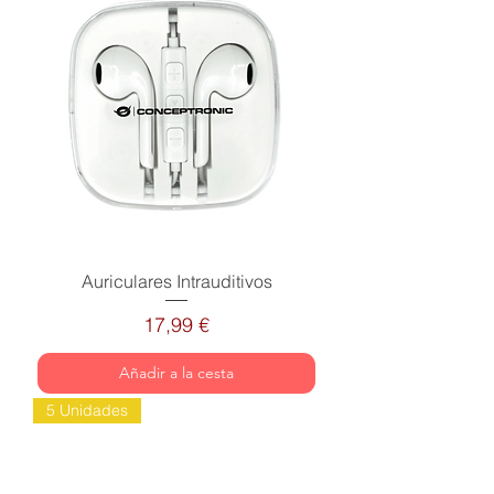
Auriculares Intrauditivos
Precio
17,99 €
Añadir a la cesta
5 Unidades