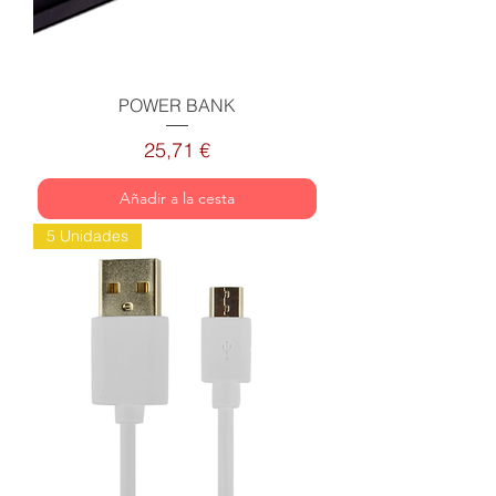
POWER BANK
Precio
25,71 €
Añadir a la cesta
5 Unidades