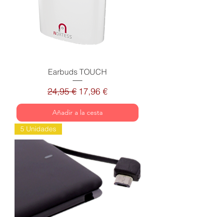
Earbuds TOUCH
Precio
Precio de oferta
24,95 €
17,96 €
Añadir a la cesta
5 Unidades