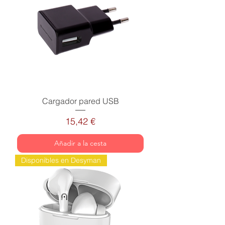
Cargador pared USB
Precio
15,42 €
Añadir a la cesta
Disponibles en Desyman