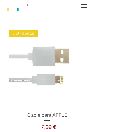
needmobilecandy.com
5 Unidades
Cable para APPLE
Precio
17,99 €