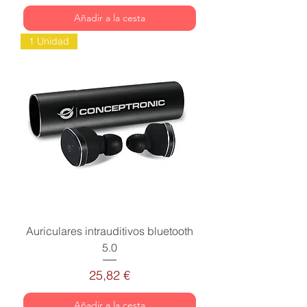
Añadir a la cesta
1 Unidad
Auriculares intrauditivos bluetooth
5.0
Precio
25,82 €
Añadir a la cesta