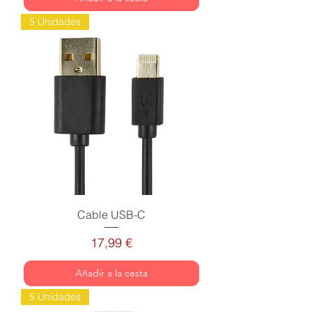
5 Unidades
Cable USB-C
Precio
17,99 €
Añadir a la cesta
5 Unidades