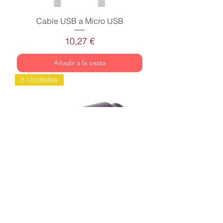
Cable USB a Micro USB
Precio
10,27 €
Añadir a la cesta
5 Unidades
USB Doble Coche