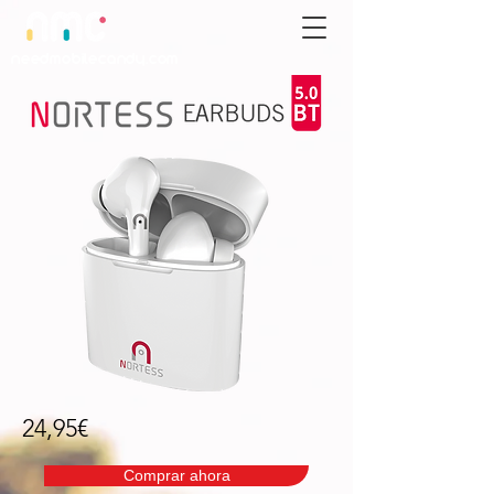
needmobilecandy.com
24,95€
Comprar ahora