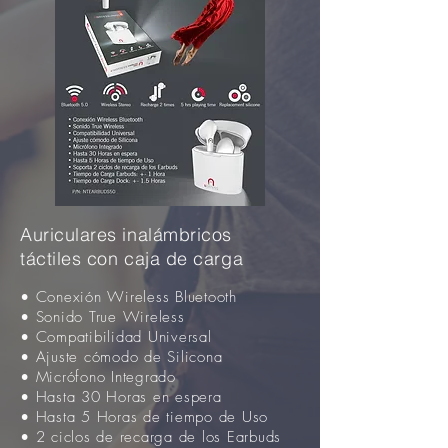
Auriculares inalámbricos
táctiles
con caja de carga
• Conexión Wireless Bluetooth
• Sonido True Wireless
• Compatibilidad Universal
• Ajuste cómodo de Silicona
• Micrófono Integrado
• Hasta 30 Horas en espera
• Hasta 5 Horas de tiempo de Uso
• 2 ciclos de recarga de los Earbuds